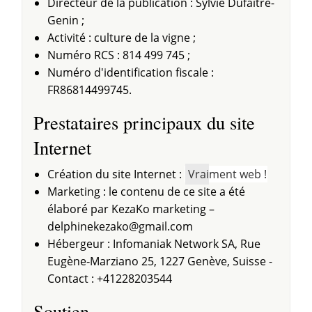
Directeur de la publication : Sylvie Dufaitre-
Genin ;
Activité : culture de la vigne ;
Numéro RCS : 814 499 745 ;
Numéro d'identification fiscale :
FR86814499745.
Prestataires principaux du site
Internet
Création du site Internet :
Vrai
ment web !
Marketing : le contenu de ce site a été
élaboré par KezaKo marketing –
ko
Hébergeur : Infomaniak Network SA, Rue
Eugène‐Marziano 25, 1227 Genève, Suisse -
Contact : +41228203544
Soutien